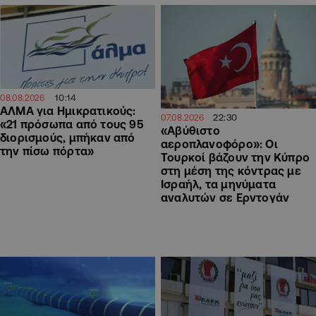
10:14
08.08.2026
ΑΛΜΑ για Ημικρατικούς:
22:30
07.08.2026
«21 πρόσωπα από τους 95
«Αβύθιστο
διορισμούς, μπήκαν από
αεροπλανοφόρο»: Οι
την πίσω πόρτα»
Τουρκοί βάζουν την Κύπρο
στη μέση της κόντρας με
Ισραήλ, τα μηνύματα
αναλυτών σε Ερντογάν