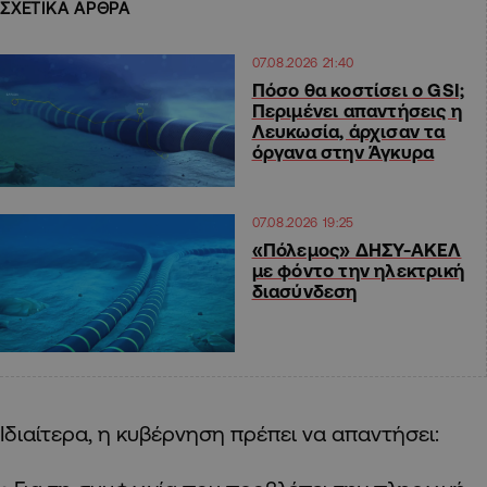
ΣΧΕΤΙΚΑ ΑΡΘΡΑ
07.08.2026 21:40
Πόσο θα κοστίσει ο GSI;
Περιμένει απαντήσεις η
Λευκωσία, άρχισαν τα
όργανα στην Άγκυρα
07.08.2026 19:25
«Πόλεμος» ΔΗΣΥ-ΑΚΕΛ
με φόντο την ηλεκτρική
διασύνδεση
Ιδιαίτερα, η κυβέρνηση πρέπει να απαντήσει: