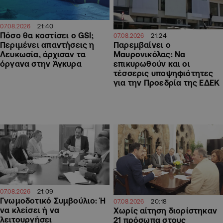
21:40
07.08.2026
Πόσο θα κοστίσει ο GSI;
21:24
07.08.2026
Περιμένει απαντήσεις η
Παρεμβαίνει ο
Λευκωσία, άρχισαν τα
Μαυρονικόλας: Να
όργανα στην Άγκυρα
επικυρωθούν και οι
τέσσερις υποψηφιότητες
για την Προεδρία της ΕΔΕΚ
21:09
07.08.2026
Γνωμοδοτικό Συμβούλιο: Ή
20:18
07.08.2026
να κλείσει ή να
Χωρίς αίτηση διορίστηκαν
λειτουργήσει
21 πρόσωπα στους