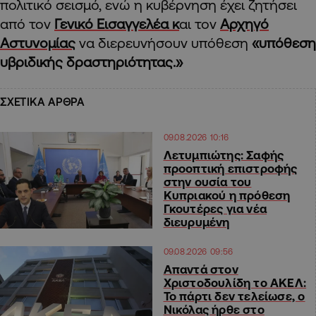
πολιτικό σεισμό, ενώ η κυβέρνηση έχει ζητήσει
από τον
Γενικό Εισαγγελέα κ
αι τον
Αρχηγό
Αστυνομίας
να διερευνήσουν υπόθεση
«υπόθεση
υβριδικής δραστηριότητας.»
ΣΧΕΤΙΚΑ ΑΡΘΡΑ
09.08.2026 10:16
Λετυμπιώτης: Σαφής
προοπτική επιστροφής
στην ουσία του
Κυπριακού η πρόθεση
Γκουτέρες για νέα
διευρυμένη
09.08.2026 09:56
Απαντά στον
Χριστοδουλίδη το ΑΚΕΛ:
Το πάρτι δεν τελείωσε, ο
Νικόλας ήρθε στο