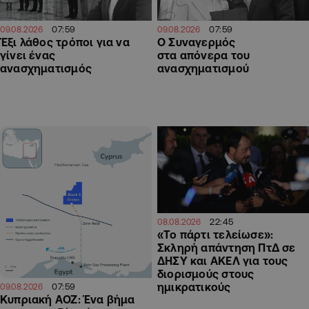
07:59
07:59
09.08.2026
09.08.2026
Έξι λάθος τρόποι για να
Ο Συναγερμός
γίνει ένας
στα απόνερα του
ανασχηματισμός
ανασχηματισμού
22:45
08.08.2026
«Το πάρτι τελείωσε»:
Σκληρή απάντηση ΠτΔ σε
ΔΗΣΥ και ΑΚΕΛ για τους
διορισμούς στους
ημικρατικούς
07:59
09.08.2026
Κυπριακή ΑΟΖ: Ένα βήμα