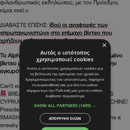
φιλανθρωπικές εκδηλώσεις, με τον Πρόεδρο,
είμαι εκεί.»
ΔΙΑΒΑΣΤΕ ΕΠΙΣΗΣ:
Ιδού οι αναφορές των
«πρωταγωνιστών» στο επίμαχο βίντεο που
χρήζουν κυβερνητικών εξηγήσεων
×
Αυτός ο ιστότοπος
Το AlphaNews.Live παραθέτει το συγκεκριμένο
χρησιμοποιεί cookies
βίντεο με κάθε επιφύλαξη αναφορικά με την
Αυτός ο ιστότοπος χρησιμοποιεί cookies για
εγκυρότητα και τη γνησιότητα του:
τη βελτίωση της εμπειρίας των χρηστών.
Χρησιμοποιώντας τον ιστότοπό μας, παρέχετε
τη συγκατάθεσή σας για όλα τα cookies
Can't even describe what I just received!
σύμφωνα με την Πολιτική μας για τα cookies.
BREAKING BOMBSHELL VIDEO EXPOSES
Διαβάστε περισσότερα
CYPRUS PRESIDENT'S SHADOW CASH MACHINE!
SHOW ALL PARTNERS
(1499) →
President Nikos Christodoulides allegedly
SMASHED the €1M campaıgn fınance cap vıa a
ΑΠΌΡΡΙΨΗ ΌΛΩΝ
sneaky family network!