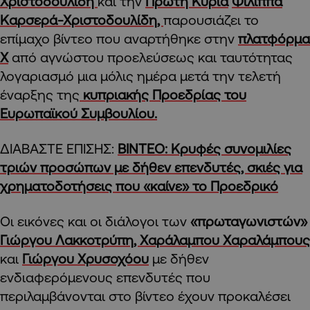
Χριστοδουλίδη
και την
Πρώτη Κυρία
Φιλίππα
Καρσερά-Χριστοδουλίδη,
παρουσιάζει το
επίμαχο βίντεο που αναρτήθηκε στην
πλατφόρμα
Χ
από αγνώστου προελεύσεως και ταυτότητας
λογαριασμό μια μόλις ημέρα μετά την τελετή
έναρξης της
κυπριακής Προεδρίας του
Ευρωπαϊκού Συμβουλίου.
ΔΙΑΒΑΣΤΕ ΕΠΙΣΗΣ:
ΒΙΝΤΕΟ: Κρυφές συνομιλίες
τριών προσώπων με δήθεν επενδυτές, σκιές για
χρηματοδοτήσεις που «καίνε» το Προεδρικό
Οι εικόνες και οι διάλογοι των
«πρωταγωνιστών»
Γιώργου Λακκοτρύπη,
Χαράλαμπου Χαραλάμπους
και
Γιώργου Χρυσοχόου
με δήθεν
ενδιαφερόμενους επενδυτές που
περιλαμβάνονται στο βίντεο έχουν προκαλέσει