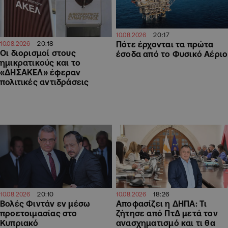
20:17
10.08.2026
20:18
Πότε έρχονται τα πρώτα
10.08.2026
Οι διορισμοί στους
έσοδα από το Φυσικό Αέριο
ημικρατικούς και το
«ΔΗΣΑΚΕΛ» έφεραν
πολιτικές αντιδράσεις
18:26
20:10
10.08.2026
10.08.2026
Αποφασίζει η ΔΗΠΑ: Τι
Βολές Φιντάν εν μέσω
ζήτησε από ΠτΔ μετά τον
προετοιμασίας στο
ανασχηματισμό και τι θα
Κυπριακό