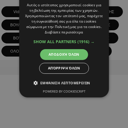
Αυτός ο ιστότοπος χρησιμοποιεί cookies για
τη βελτίωση της εμπειρίας των χρηστών.
Videos
ΒΟΥΛΕΥΤΕΣ
ΒΟΥΛΕΥΤΗΣ
Χρησιμοποιώντας τον ιστότοπό μας, παρέχετε
τη συγκατάθεσή σας για όλα τα cookies
ΒΟΥΛΕΥΤΙΚΕΣ 2026
ΒΟΥΛΕΥΤΙΚΕΣ ΕΚΛΟΓΕΣ
σύμφωνα με την Πολιτική μας για τα cookies.
Διαβάστε περισσότερα
ΒΟΥΛΗ
ΝΕΑ ΒΟΥΛΗ
ΝΟΜΙΚΟΣ
SHOW ALL PARTNERS
(1916) →
ΟΛΟΜΕΛΕΙΑ ΒΟΥΛΗΣ
ΣΙΜΟΣ ΑΓΓΕΛΙΔΗΣ
ΑΠΟΔΟΧΉ ΌΛΩΝ
Advertisement
ΑΠΌΡΡΙΨΗ ΌΛΩΝ
ΕΜΦΆΝΙΣΗ ΛΕΠΤΟΜΕΡΕΙΏΝ
POWERED BY COOKIESCRIPT