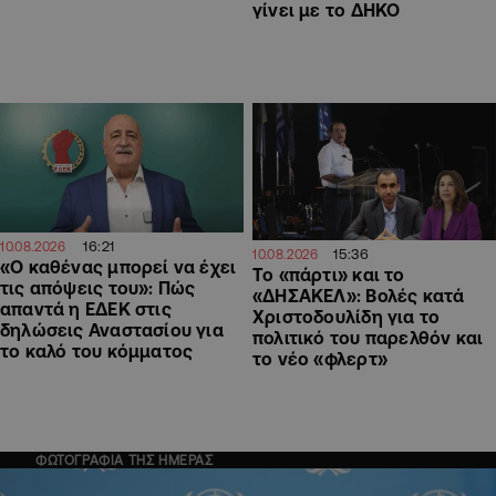
γίνει με το ΔΗΚΟ
16:21
10.08.2026
15:36
10.08.2026
«Ο καθένας μπορεί να έχει
Το «πάρτι» και το
τις απόψεις του»: Πώς
«ΔΗΣΑΚΕΛ»: Βολές κατά
απαντά η ΕΔΕΚ στις
Χριστοδουλίδη για το
δηλώσεις Αναστασίου για
πολιτικό του παρελθόν και
το καλό του κόμματος
το νέο «φλερτ»
ΦΩΤΟΓΡΑΦΙΑ ΤΗΣ ΗΜΕΡΑΣ