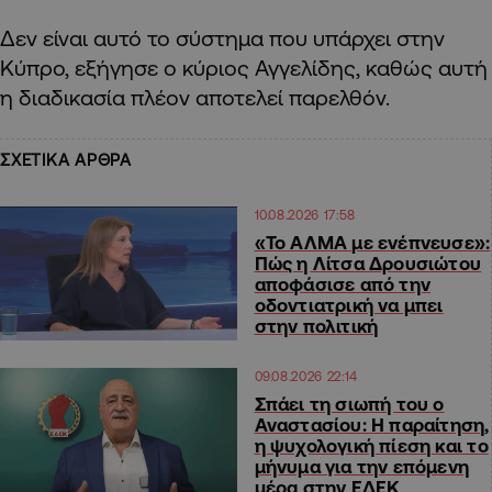
Δεν είναι αυτό το σύστημα που υπάρχει στην
Κύπρο, εξήγησε ο κύριος Αγγελίδης, καθώς αυτή
η διαδικασία πλέον αποτελεί παρελθόν.
ΣΧΕΤΙΚΑ ΑΡΘΡΑ
10.08.2026 17:58
«Το ΑΛΜΑ με ενέπνευσε»:
Πώς η Λίτσα Δρουσιώτου
αποφάσισε από την
οδοντιατρική να μπει
στην πολιτική
09.08.2026 22:14
Σπάει τη σιωπή του ο
Αναστασίου: Η παραίτηση,
η ψυχολογική πίεση και το
μήνυμα για την επόμενη
μέρα στην ΕΔΕΚ