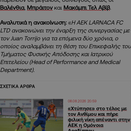
Βαλένθια
,
Μπράιτον
και
Μακάμπι Τελ Αβίβ
.
Αναλυτικά η ανακοίνωση:
«
Η AEK LARNACA FC
LTD ανακοινώνει την έναρξη της συνεργασίας με
τον Juan Torrijo για τα επόμενα δύο χρόνια, ο
οποίος αναλαμβάνει τη θέση του Επικεφαλής του
Τμήματος Φυσικής Απόδοσης και Ιατρικού
Επιτελείου (Head of Performance and Medical
Department).
ΣΧΕΤΙΚΑ ΑΡΘΡΑ
08.08.2026 20:59
«Χτύπησε» στο τέλος με
τον Ανθίμου και πήρε
φιλική νίκη απέναντι στην
ΑΕΚ η Ομόνοια
Αραδίππου