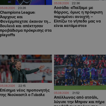
22:36
05.08.2026
Λοσάδα: «Παίξαμε με
23:26
05.08.2026
θάρρος, όμως η πρόκριση
Champions League:
παραμένει ανοιχτή –
Άαρχους και
Ελπίζω το γήπεδο μας να
Φενέρμπαχτσε έκαναν τη…
είναι κατάμεστο»
δουλειά και απέκτησαν
προβάδισμα πρόκρισης στα
playoffs
22:15
05.08.2026
Επίσημα νέος προπονητής
21:52
05.08.2026
της Νιούκαστλ ο Γιάισλε
Απόλλωνας από ατσάλι,
λύγισε την Μπραν και πήρε