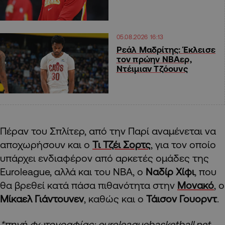
05.08.2026 16:13
Ρεάλ Μαδρίτης: Έκλεισε
τον πρώην ΝΒΑερ,
Ντέιμιαν Τζόουνς
Πέραν του Σπλίτερ, από την Παρί αναμένεται να
αποχωρήσουν και ο
Τι Τζέι Σορτς
, για τον οποίο
υπάρχει ενδιαφέρον από αρκετές ομάδες της
Euroleague, αλλά και του ΝΒΑ, ο
Ναδίρ Χίφι
, που
θα βρεθεί κατά πάσα πιθανότητα στην
Μονακό
, ο
Μίκαελ Γιάντουνεν
, καθώς και ο
Τάισον Γουορντ
.
*πηγή φωτογραφίας: euroleaguebasketball.net