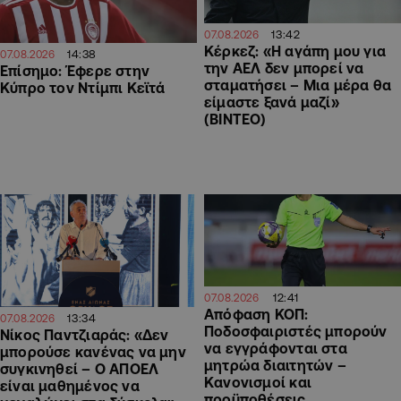
13:42
07.08.2026
Κέρκεζ: «Η αγάπη μου για
14:38
07.08.2026
την ΑΕΛ δεν μπορεί να
Επίσημο: Έφερε στην
σταματήσει – Μια μέρα θα
Κύπρο τον Ντίμπι Κεϊτά
είμαστε ξανά μαζί»
(ΒΙΝΤΕΟ)
12:41
07.08.2026
Απόφαση ΚΟΠ:
13:34
07.08.2026
Ποδοσφαιριστές μπορούν
Νίκος Παντζιαράς: «Δεν
να εγγράφονται στα
μπορούσε κανένας να μην
μητρώα διαιτητών –
συγκινηθεί – Ο ΑΠΟΕΛ
Κανονισμοί και
είναι μαθημένος να
προϋποθέσεις