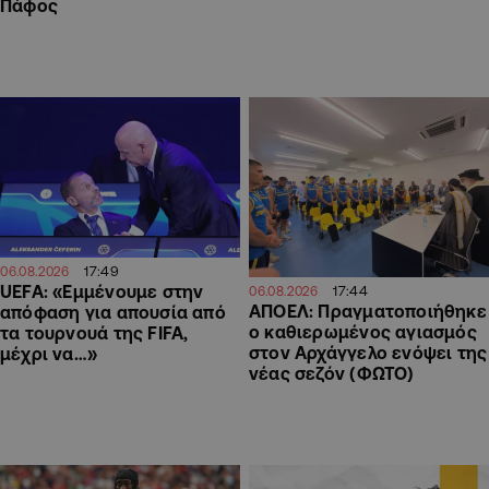
Πάφος
17:49
06.08.2026
UEFA: «Εμμένουμε στην
17:44
06.08.2026
ΑΠΟΕΛ: Πραγματοποιήθηκε
απόφαση για απουσία από
ο καθιερωμένος αγιασμός
τα τουρνουά της FIFA,
στον Αρχάγγελο ενόψει της
μέχρι να…»
νέας σεζόν (ΦΩΤΟ)