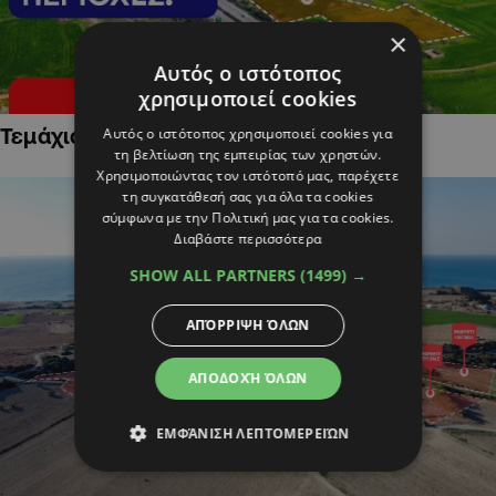
×
Αυτός ο ιστότοπος
χρησιμοποιεί cookies
Τεμάχια Γης σε Οικιστικές Περιοχές
Αυτός ο ιστότοπος χρησιμοποιεί cookies για
τη βελτίωση της εμπειρίας των χρηστών.
Χρησιμοποιώντας τον ιστότοπό μας, παρέχετε
τη συγκατάθεσή σας για όλα τα cookies
σύμφωνα με την Πολιτική μας για τα cookies.
Διαβάστε περισσότερα
SHOW ALL PARTNERS
(1499) →
ΑΠΌΡΡΙΨΗ ΌΛΩΝ
ΑΠΟΔΟΧΉ ΌΛΩΝ
ΕΜΦΆΝΙΣΗ ΛΕΠΤΟΜΕΡΕΙΏΝ