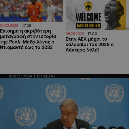
17:26
06.08.2026
Επίσημη η ακριβότερη
17:00
06.08.2026
μεταγραφή στην ιστορία
Στην ΑΕΚ μέχρι το
της Ρεάλ: Μαδριλένος ο
καλοκαίρι του 2028 ο
Ντιομαντέ έως το 2033
Λάντερς Νόλεϊ
ΦΩΤΟΓΡΑΦΙΑ ΤΗΣ ΗΜΕΡΑΣ