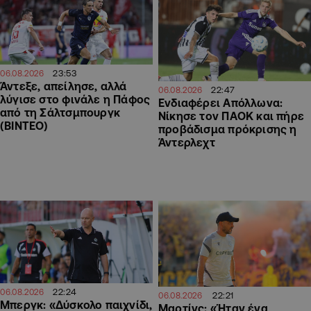
23:53
06.08.2026
Άντεξε, απείλησε, αλλά
22:47
06.08.2026
λύγισε στο φινάλε η Πάφος
Ενδιαφέρει Απόλλωνα:
από τη Σάλτσμπουργκ
Νίκησε τον ΠΑΟΚ και πήρε
(BINTEO)
προβάδισμα πρόκρισης η
Άντερλεχτ
22:24
06.08.2026
22:21
06.08.2026
Μπεργκ: «Δύσκολο παιχνίδι,
Μαρτίνς: «Ήταν ένα