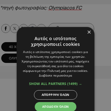
*πηγή φωτογραφίας:
Olympiacos FC
Alpha Podcasts
×
Αυτός ο ιστότοπος
χρησιμοποιεί cookies
40 ΧΡΟΝΙΑ
ΘΥΡΑ 7
Αυτός ο ιστότοπος χρησιμοποιεί cookies για
τη βελτίωση της εμπειρίας των χρηστών.
ΟΛΥΜΠΙΑΚΟΣ ΠΕΙΡΑΙΩΣ
Χρησιμοποιώντας τον ιστότοπό μας, παρέχετε
τη συγκατάθεσή σας για όλα τα cookies
Advertisement
σύμφωνα με την Πολιτική μας για τα cookies.
Διαβάστε περισσότερα
SHOW ALL PARTNERS
(1499) →
ΑΠΌΡΡΙΨΗ ΌΛΩΝ
ΑΠΟΔΟΧΉ ΌΛΩΝ