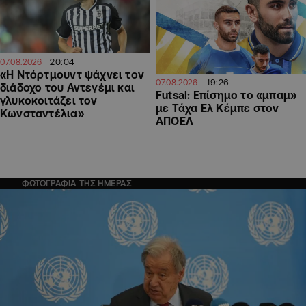
20:04
07.08.2026
«Η Ντόρτμουντ ψάχνει τον
19:26
07.08.2026
διάδοχο του Αντεγέμι και
Futsal: Επίσημο το «μπαμ»
γλυκοκοιτάζει τον
με Τάχα Ελ Κέμπε στον
Κωνσταντέλια»
ΑΠΟΕΛ
ΦΩΤΟΓΡΑΦΙΑ ΤΗΣ ΗΜΕΡΑΣ