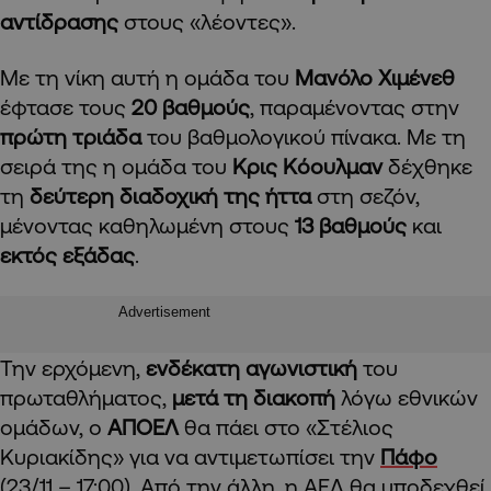
αντίδρασης
στους «λέοντες».
Με τη νίκη αυτή η ομάδα του
Μανόλο Χιμένεθ
έφτασε τους
20 βαθμούς
, παραμένοντας στην
πρώτη τριάδα
του βαθμολογικού πίνακα. Με τη
σειρά της η ομάδα του
Κρις Κόουλμαν
δέχθηκε
τη
δεύτερη διαδοχική της ήττα
στη σεζόν,
μένοντας καθηλωμένη στους
13 βαθμούς
και
εκτός εξάδας
.
Advertisement
Την ερχόμενη,
ενδέκατη αγωνιστική
του
πρωταθλήματος,
μετά τη διακοπή
λόγω εθνικών
ομάδων, ο
ΑΠΟΕΛ
θα πάει στο «Στέλιος
Κυριακίδης» για να αντιμετωπίσει την
Πάφο
(23/11 – 17:00). Από την άλλη, η ΑΕΛ θα υποδεχθεί