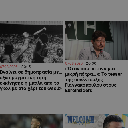
20:06
07.08.2026
20:15
07.08.2026
«Όταν σου πετάνε μία
Βγαίνει σε δημοπρασία με…
μικρή πέτρα…»: Το teaser
εξωπραγματική τιμή
της συνέντευξης
εκκίνησης η μπάλα από το
Γιαννακόπουλου στους
γκολ με «το χέρι του Θεού»
EuroInsiders