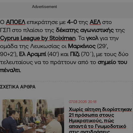
Advertisement
Ο
ΑΠΟΕΛ
επικράτησε με
4-0
της
ΑΕΛ
στο
ΓΣΠ στο πλαίσιο της
δέκατης αγωνιστικής
της
Cyprus League by Stoiximan
. Τα
γκολ
για την
ομάδα της Λευκωσίας οι
Μαρκίνιος
(29′,
90+2′),
Ελ Αραμπί
(40′) και
Πίζι
(70΄), με τους δύο
τελευταίους να το πράττουν από το
σημείο του
πέναλτι
.
ΣΧΕΤΙΚΑ ΑΡΘΡΑ
07.08.2026 20:18
Χωρίς αίτηση διορίστηκαν
21 πρόσωπα στους
Ημικρατικούς, πώς
απαντά το Γνωμοδοτικό
στις αντιδράσεις