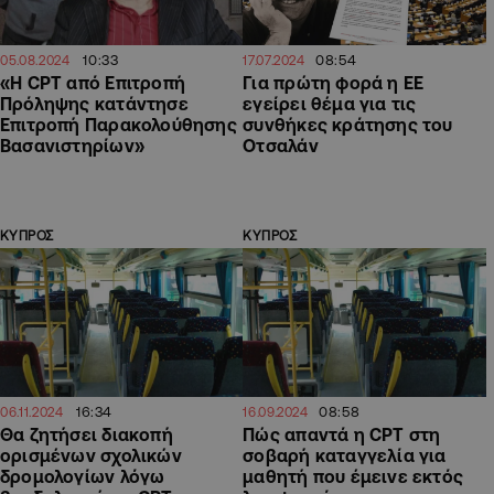
10:33
08:54
05.08.2024
17.07.2024
«Η CPT από Επιτροπή
Για πρώτη φορά η ΕΕ
Πρόληψης κατάντησε
εγείρει θέμα για τις
Επιτροπή Παρακολούθησης
συνθήκες κράτησης του
Βασανιστηρίων»
Οτσαλάν
ΚΥΠΡΟΣ
ΚΥΠΡΟΣ
16:34
08:58
06.11.2024
16.09.2024
Θα ζητήσει διακοπή
Πώς απαντά η CPT στη
ορισμένων σχολικών
σοβαρή καταγγελία για
δρομολογίων λόγω
μαθητή που έμεινε εκτός