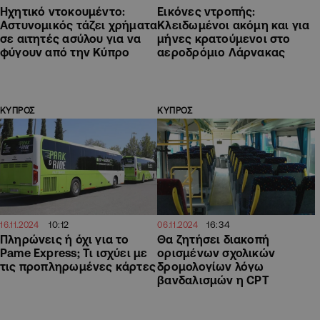
Ηχητικό ντοκουμέντο:
Εικόνες ντροπής:
Αστυνομικός τάζει χρήματα
Κλειδωμένοι ακόμη και για
σε αιτητές ασύλου για να
μήνες κρατούμενοι στο
φύγουν από την Κύπρο
αεροδρόμιο Λάρνακας
ΚΥΠΡΟΣ
ΚΥΠΡΟΣ
10:12
16:34
16.11.2024
06.11.2024
Πληρώνεις ή όχι για το
Θα ζητήσει διακοπή
Pame Express; Τι ισχύει με
ορισμένων σχολικών
τις προπληρωμένες κάρτες
δρομολογίων λόγω
βανδαλισμών η CPT