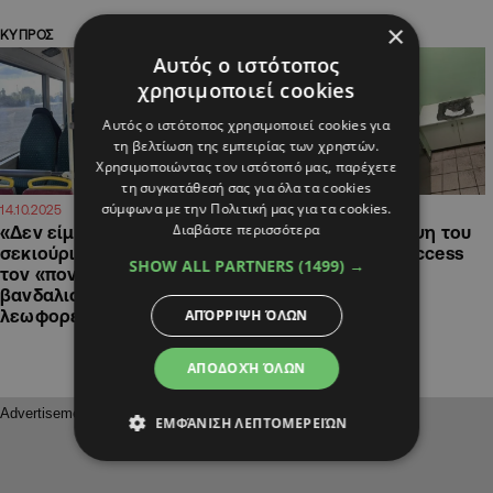
×
ΚΥΠΡΟΣ
ΚΥΠΡΟΣ
Αυτός ο ιστότοπος
χρησιμοποιεί cookies
Αυτός ο ιστότοπος χρησιμοποιεί cookies για
τη βελτίωση της εμπειρίας των χρηστών.
Χρησιμοποιώντας τον ιστότοπό μας, παρέχετε
τη συγκατάθεσή σας για όλα τα cookies
σύμφωνα με την Πολιτική μας για τα cookies.
16:07
09:08
14.10.2025
20.05.2025
Διαβάστε περισσότερα
«Δεν είμαστε εταιρεία
Μενόγεια: Η άλλη όψη του
σεκιούριτι»: Δυσφορία για
νομίσματος στο «success
SHOW ALL PARTNERS
(1499) →
τον «πονοκέφαλο» των
story» του
βανδαλισμών σε σχολικά
μεταναστευτικού
ΑΠΌΡΡΙΨΗ ΌΛΩΝ
λεωφορεία
ΑΠΟΔΟΧΉ ΌΛΩΝ
ΕΜΦΆΝΙΣΗ ΛΕΠΤΟΜΕΡΕΙΏΝ