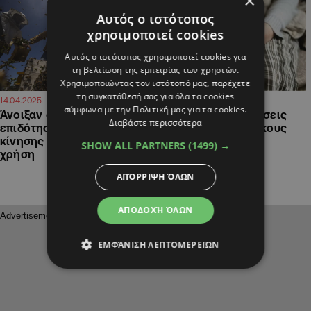
×
Αυτός ο ιστότοπος
χρησιμοποιεί cookies
Αυτός ο ιστότοπος χρησιμοποιεί cookies για
τη βελτίωση της εμπειρίας των χρηστών.
Χρησιμοποιώντας τον ιστότοπό μας, παρέχετε
τη συγκατάθεσή σας για όλα τα cookies
14:14
08:44
14.04.2025
03.04.2025
σύμφωνα με την Πολιτική μας για τα cookies.
Άνοιξαν οι αιτήσεις για
Μπάχαλο με τις αιτήσεις
Διαβάστε περισσότερα
επιδότηση πετρελαίου
για επιδότηση σε οίκους
κίνησης για γεωργική
ευγηρίας
SHOW ALL PARTNERS
(1499) →
χρήση
ΑΠΌΡΡΙΨΗ ΌΛΩΝ
ΑΠΟΔΟΧΉ ΌΛΩΝ
ΕΜΦΆΝΙΣΗ ΛΕΠΤΟΜΕΡΕΙΏΝ