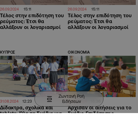
15:11
15:11
26.09.2024
26.09.2024
Τέλος στην επιδότηση του
Τέλος στην επιδότηση του
ρεύματος: Έτσι θα
ρεύματος: Έτσι θα
αλλάξουν οι λογαριασμοί
αλλάξουν οι λογαριασμοί
ΚΥΠΡΟΣ
ΟΙΚΟΝΟΜΙΑ
Ζωντανή Ροή
Ειδήσεων
12:23
16:36
31.08.2024
09.08.2024
Δίδακτρα, σχολικά και
Άρχισαν οι αιτήσεις για το
tablets: Όλα τα Σχέδια για
Σχέδιο Επιδότησης
οικονομική «ανάσα» στους
Διδάκτρων και Σίτισης
γονείς
Παιδιών