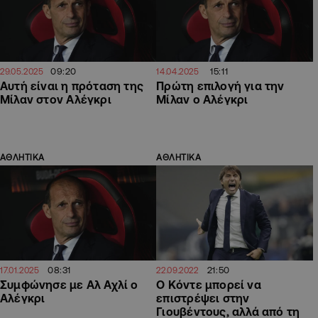
09:20
15:11
29.05.2025
14.04.2025
Αυτή είναι η πρόταση της
Πρώτη επιλογή για την
Μίλαν στον Αλέγκρι
Μίλαν ο Αλέγκρι
ΑΘΛΗΤΙΚΑ
ΑΘΛΗΤΙΚΑ
08:31
21:50
17.01.2025
22.09.2022
Συμφώνησε με Αλ Αχλί ο
Ο Κόντε μπορεί να
Αλέγκρι
επιστρέψει στην
Γιουβέντους, αλλά από τη