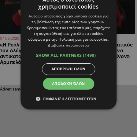
χρησιμοποιεί cookies
Αυτός ο ιστότοπος χρησιμοποιεί cookies για
τη βελτίωση της εμπειρίας των χρηστών.
Χρησιμοποιώντας τον ιστότοπό μας, παρέχετε
τη συγκατάθεσή σας για όλα τα cookies
12:26
11:00
04.03.2026
14.02.2026
σύμφωνα με την Πολιτική μας για τα cookies.
«Η Ρεάλ Μαδρίτης θέλει
Αλέγκρι: «Εξωπραγματικός
Διαβάστε περισσότερα
τον Αλέγκρι για
παίκτης ο Μόντριτς, να
SHOW ALL PARTNERS
(1499) →
αντικαταστάτη του
μαθαίνουμε από εκείνον»
Αρμπελόα»
ΑΠΌΡΡΙΨΗ ΌΛΩΝ
ΑΠΟΔΟΧΉ ΌΛΩΝ
ΕΜΦΆΝΙΣΗ ΛΕΠΤΟΜΕΡΕΙΏΝ