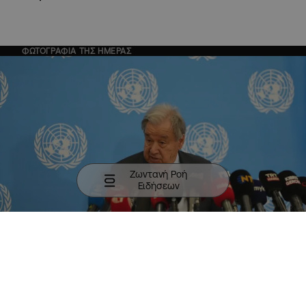
ΦΩΤΟΓΡΑΦΙΑ ΤΗΣ ΗΜΕΡΑΣ
Ζωντανή Ροή
Ειδήσεων
Ο ΓΓ των Ηνωμένων Εθνών ανακοινώνει την σύγκληση
συνάντησης 5+1 για το Κυπριακό