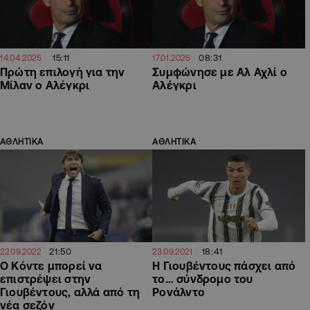
15:11
08:31
14.04.2025
17.01.2025
Πρώτη επιλογή για την
Συμφώνησε με Αλ Αχλί ο
Μίλαν ο Αλέγκρι
Αλέγκρι
ΑΘΛΗΤΙΚΑ
ΑΘΛΗΤΙΚΑ
21:50
18:41
22.09.2022
23.09.2021
Ο Κόντε μπορεί να
Η Γιουβέντους πάσχει από
επιστρέψει στην
το… σύνδρομο του
Γιουβέντους, αλλά από τη
Ρονάλντο
νέα σεζόν