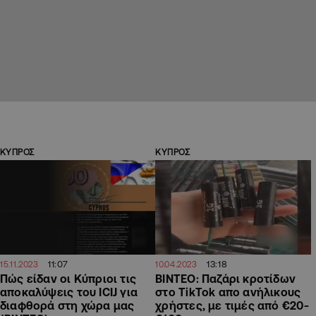
ΚΥΠΡΟΣ
ΚΥΠΡΟΣ
11:07
13:18
15.11.2023
10.04.2023
Πώς είδαν οι Κύπριοι τις
ΒΙΝΤΕΟ: Παζάρι κροτίδων
αποκαλύψεις του ICIJ για
στο TikTok απο ανήλικους
διαφθορά στη χώρα μας
χρήστες, με τιμές από €20-