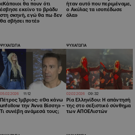
«Κάποιοι θα πουν ότι
ήταν αυτό που περιμέναμε,
έσβησε εκείνο το βράδυ
ο Ακύλας τα ισοπέδωσε
στη σκηνή, εγώ θα πω δεν
όλα»
θα σβήσει ποτέ»
ΨΥΧΑΓΩΓΙΑ
ΨΥΧΑΓΩΓΙΑ
11:12
09:32
05.02.2026
02.02.2026
Πέτρος Ίμβριος: «Θα κάνω
Ρία Ελληνίδου: Η απάντησή
unfollow την Άννα Βίσση» –
της στο σεξιστικό σύνθημα
Τι συνέβη ανάμεσά τους;
των ΑΠΟΕΛιστών