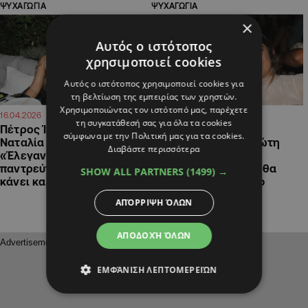
ΨΥΧΑΓΩΓΙΑ
ΨΥΧΑΓΩΓΙΑ
×
Αυτός ο ιστότοπος
χρησιμοποιεί cookies
Αυτός ο ιστότοπος χρησιμοποιεί cookies για
τη βελτίωση της εμπειρίας των χρηστών.
Χρησιμοποιώντας τον ιστότοπό μας, παρέχετε
13:39
16:29
16.04.2026
29.03.2026
τη συγκατάθεσή σας για όλα τα cookies
Πέτρος Ίμβριος για
Πέτρος Λαγούτης:
σύμφωνα με την Πολιτική μας για τα cookies.
Ναταλία Γερμανού:
Αποκαλύπτει για πρώτη
Διαβάστε περισσότερα
«Έλεγαν ότι την
φορά τον λόγο του
παντρεύτηκα για να μου
χωρισμού με τη Μάρθα
SHOW ALL PARTNERS
(1499) →
κάνει καριέρα»
Λαμπίρη Φεντόρουφ
ΑΠΌΡΡΙΨΗ ΌΛΩΝ
ΑΠΟΔΟΧΉ ΌΛΩΝ
ΕΜΦΆΝΙΣΗ ΛΕΠΤΟΜΕΡΕΙΏΝ