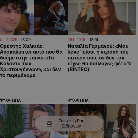
13:09
12:51
01.12.2025
26.11.2025
Ορέστης Χαλκιάς:
Ναταλία Γερμανού: «Μου
Aποκαλύπτει αυτό που θα
λένε “είσαι η ντροπή του
δούμε στην ταινία «Τα
πατέρα σου, αν δεν τον
Κάλαντα των
είχες θα πούλαγες φέτα”»
Χριστουγέννων», και δεν
(ΒΙΝΤΕΟ)
το περιμέναμε
ΨΥΧΑΓΩΓΙΑ
ΨΥΧΑΓΩΓΙΑ
Ζωντανή Ροή
Ειδήσεων