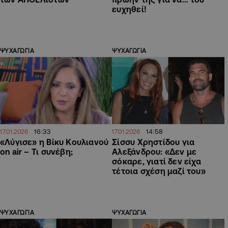
ευχηθεί!
ΨΥΧΑΓΩΓΙΑ
ΨΥΧΑΓΩΓΙΑ
16:33
14:58
17.01.2026
17.01.2026
«Λύγισε» η Βίκυ Κουλιανού
Σίσσυ Χρηστίδου για
on air – Τι συνέβη;
Αλεξάνδρου: «Δεν με
σόκαρε, γιατί δεν είχα
τέτοια σχέση μαζί του»
ΨΥΧΑΓΩΓΙΑ
ΨΥΧΑΓΩΓΙΑ