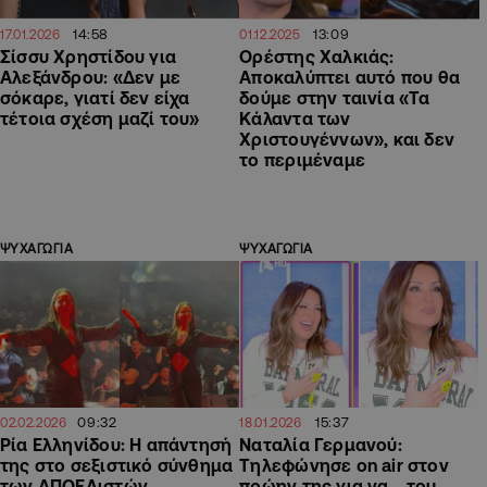
14:58
13:09
17.01.2026
01.12.2025
Σίσσυ Χρηστίδου για
Ορέστης Χαλκιάς:
Αλεξάνδρου: «Δεν με
Aποκαλύπτει αυτό που θα
σόκαρε, γιατί δεν είχα
δούμε στην ταινία «Τα
τέτοια σχέση μαζί του»
Κάλαντα των
Χριστουγέννων», και δεν
το περιμέναμε
ΨΥΧΑΓΩΓΙΑ
ΨΥΧΑΓΩΓΙΑ
09:32
15:37
02.02.2026
18.01.2026
Ρία Ελληνίδου: Η απάντησή
Ναταλία Γερμανού:
της στο σεξιστικό σύνθημα
Τηλεφώνησε on air στον
των ΑΠΟΕΛιστών
πρώην της για να… του