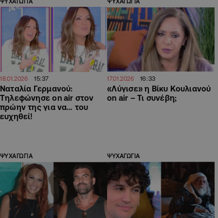
ΨΥΧΑΓΩΓΙΑ
ΨΥΧΑΓΩΓΙΑ
15:37
16:33
18.01.2026
17.01.2026
Ναταλία Γερμανού:
«Λύγισε» η Βίκυ Κουλιανού
Τηλεφώνησε on air στον
on air – Τι συνέβη;
πρώην της για να… του
ευχηθεί!
ΨΥΧΑΓΩΓΙΑ
ΨΥΧΑΓΩΓΙΑ