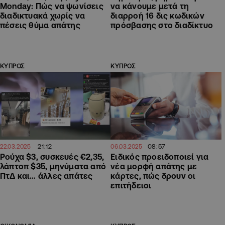
Monday: Πώς να ψωνίσεις
να κάνουμε μετά τη
διαδικτυακά χωρίς να
διαρροή 16 δις κωδικών
πέσεις θύμα απάτης
πρόσβασης στο διαδίκτυο
ΚΥΠΡΟΣ
ΚΥΠΡΟΣ
21:12
08:57
22.03.2025
06.03.2025
Ρούχα $3, συσκευές €2,35,
Ειδικός προειδοποιεί για
λάπτοπ $35, μηνύματα από
νέα μορφή απάτης με
ΠτΔ και… άλλες απάτες
κάρτες, πώς δρουν οι
επιτήδειοι