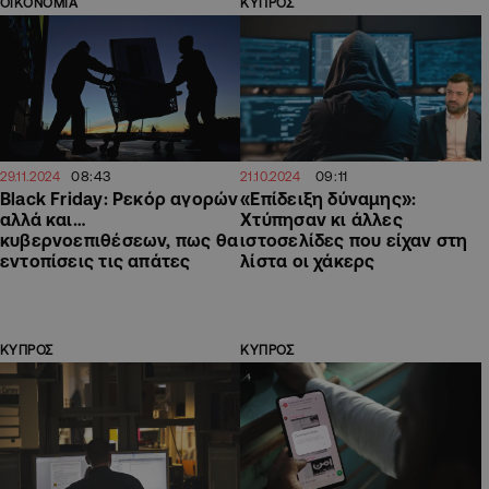
ΟΙΚΟΝΟΜΙΑ
ΚΥΠΡΟΣ
08:43
09:11
29.11.2024
21.10.2024
Black Friday: Ρεκόρ αγορών
«Επίδειξη δύναμης»:
αλλά και…
Χτύπησαν κι άλλες
κυβερνοεπιθέσεων, πως θα
ιστοσελίδες που είχαν στη
εντοπίσεις τις απάτες
λίστα οι χάκερς
ΚΥΠΡΟΣ
ΚΥΠΡΟΣ