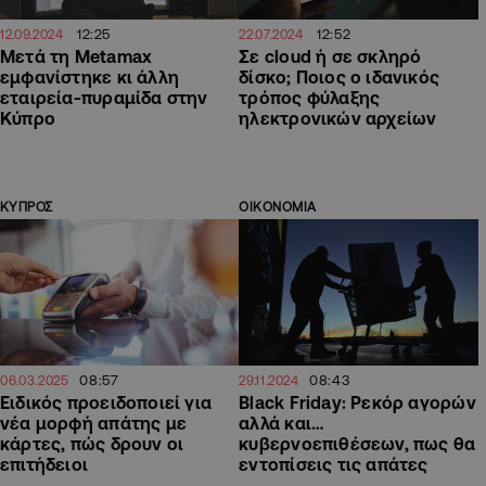
12:25
12:52
12.09.2024
22.07.2024
Μετά τη Metamax
Σε cloud ή σε σκληρό
εμφανίστηκε κι άλλη
δίσκο; Ποιος ο ιδανικός
εταιρεία-πυραμίδα στην
τρόπος φύλαξης
Κύπρο
ηλεκτρονικών αρχείων
ΚΥΠΡΟΣ
ΟΙΚΟΝΟΜΙΑ
08:57
08:43
06.03.2025
29.11.2024
Ειδικός προειδοποιεί για
Black Friday: Ρεκόρ αγορών
νέα μορφή απάτης με
αλλά και…
κάρτες, πώς δρουν οι
κυβερνοεπιθέσεων, πως θα
επιτήδειοι
εντοπίσεις τις απάτες