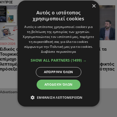
ΚΥΠΡΟΣ
ΚΥΠΡΟΣ
×
Αυτός ο ιστότοπος
χρησιμοποιεί cookies
Αυτός ο ιστότοπος χρησιμοποιεί cookies για
τη βελτίωση της εμπειρίας των χρηστών.
Χρησιμοποιώντας τον ιστότοπό μας, παρέχετε
τη συγκατάθεσή σας για όλα τα cookies
07:33
13:12
09.01.2026
03.12.2025
σύμφωνα με την Πολιτική μας για τα cookies.
Ειδικός αποκαλύπτει:
Ειδικός απαντά: Γιατί τα
Διαβάστε περισσότερα
Τουρκικό αποτύπωμα στο
παιδιά είναι
επίμαχο βίντεο; Η
ανυπεράσπιστα στο
SHOW ALL PARTNERS
(1499) →
λεπτομέρεια που δεν
διαδίκτυο και πόσο εφικτός
πρόσεξε κανείς
είναι ο έλεγχος ταυτότητας
ΑΠΌΡΡΙΨΗ ΌΛΩΝ
ΑΠΟΔΟΧΉ ΌΛΩΝ
ΕΜΦΆΝΙΣΗ ΛΕΠΤΟΜΕΡΕΙΏΝ