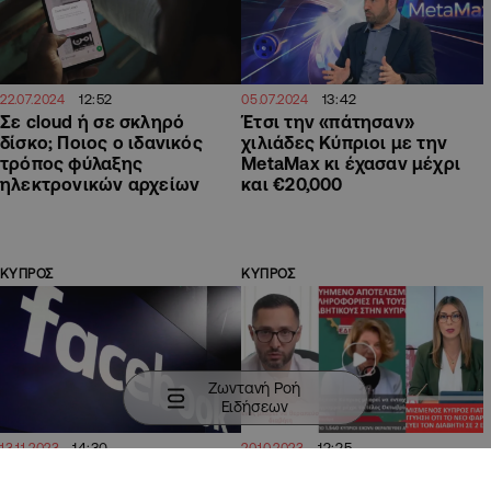
12:52
13:42
22.07.2024
05.07.2024
Σε cloud ή σε σκληρό
Έτσι την «πάτησαν»
δίσκο; Ποιος ο ιδανικός
χιλιάδες Κύπριοι με την
τρόπος φύλαξης
MetaMax κι έχασαν μέχρι
ηλεκτρονικών αρχείων
και €20,000
ΚΥΠΡΟΣ
ΚΥΠΡΟΣ
Ζωντανή Ροή
Ειδήσεων
14:30
12:25
13.11.2023
20.10.2023
Πώς ένα ψεύτικο μήνυμα
Και δεύτερο βίντεο για