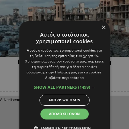
×
Αυτός ο ιστότοπος
χρησιμοποιεί cookies
Αυτός ο ιστότοπος χρησιμοποιεί cookies για
ΜΑΤΙΑ ΣΤΟΝ ΚΟΣΜΟ
τη βελτίωση της εμπειρίας των χρηστών.
Γάζα: Ούτε πόλεμος ούτε ειρήνη
Χρησιμοποιώντας τον ιστότοπό μας, παρέχετε
τη συγκατάθεσή σας για όλα τα cookies
σύμφωνα με την Πολιτική μας για τα cookies.
Διαβάστε περισσότερα
SHOW ALL PARTNERS
(1499) →
ΑΠΌΡΡΙΨΗ ΌΛΩΝ
ΑΠΟΔΟΧΉ ΌΛΩΝ
ΕΜΦΆΝΙΣΗ ΛΕΠΤΟΜΕΡΕΙΏΝ