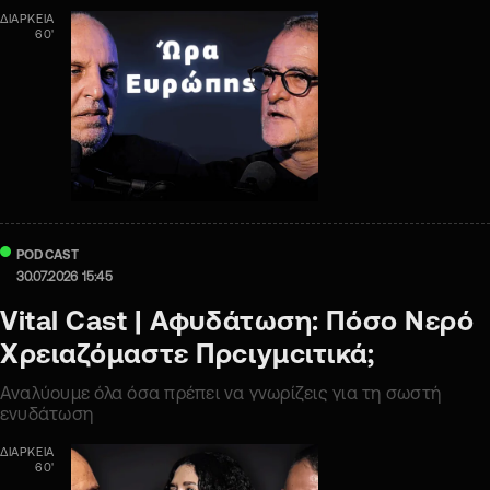
ΔΙΑΡΚΕΙΑ
60'
PODCAST
30.07.2026 15:45
Vital Cast | Αφυδάτωση: Πόσο Νερό
Χρειαζόμαστε Πρcιyμcιτικά;
Αναλύουμε όλα όσα πρέπει να γνωρίζεις για τη σωστή
ενυδάτωση
ΔΙΑΡΚΕΙΑ
60'