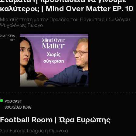
καλύτεροι; | Mind Oνer Matter ΕΡ. 10
Μια συζήτηση με τον Πρόεδρο του Παγκύπριου Συλλόγου
Ψυχολόγων, Γιώργο
ΔΙΑΡΚΕΙΑ
30'
PODCAST
30.07.2026 15:48
Football Room | Ώρα Ευρώπης
Στο Europa League η Ομόνοια