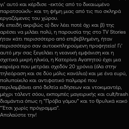
γι’ αυτό και κέρδισε -εκτός από το δικαιωμένο
παρατσούκλι- και τη φήμη μιας από τις πιο σκληρά
εργαζόμενες του χώρου.
Κι επειδή ακριβώς α) δεν λέει ποτέ όχι και β) της
αρέσει να μιλάει πολύ, η παρουσία της στο TV Stories
ήταν κάτι περισσότερο από επιβεβλημένη, ήταν
περισσότερο σαν αυτοεκπληρούμενη προφητεία! Γι’
αυτό μην σας ξεγελάει η νεανική εμφάνιση και η
σχετικά μικρή ηλικία, η Κατερίνα Αγαπητού έχει μια
καριέρα που μετράει σχεδόν 20 χρόνια (όλα στην
τηλεόραση και σε δύο μόλις κανάλια) και με ένα ευρύ,
πολυποίκιλο και αντιφατικό παλμαρέ που
περιλαμβάνει από δελτία ειδήσεων και ντοκιμαντέρ,
μέχρι τάλεντ σόου, εκπομπές μαγειρικής και cult/trash
διαμάντια όπως η “Πρόβα γάμου” και το θρυλικά κακό
“Έτσι χωρίς πρόγραμμα”.
Απολαύστε την!