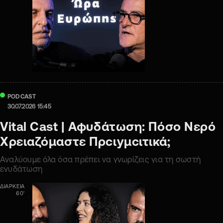
PODCAST
30.07.2026 15:45
Vital Cast | Αφυδάτωση: Πόσο Νερό
Χρειαζόμαστε Πρcιyμcιτικά;
Αναλύουμε όλα όσα πρέπει να γνωρίζεις για τη σωστή
ενυδάτωση
ΔΙΑΡΚΕΙΑ
60'