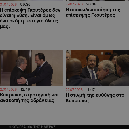
20:48
09:36
29.07.2026
31.07.2026
Η αποκωδικοποίηση της
Η επίσκεψη Γκουτέρες δεν
επίσκεψης Γκουτέρες
είναι η λύση. Είναι όμως
ένα ακόμη τεστ για όλους
μας.
12:46
11:17
27.07.2026
22.07.2026
Κυπριακό, στρατηγική και
Η στιγμή της ευθύνης στο
ανακοπή της αδράνειας
Κυπριακό;
ΦΩΤΟΓΡΑΦΙΑ ΤΗΣ ΗΜΕΡΑΣ