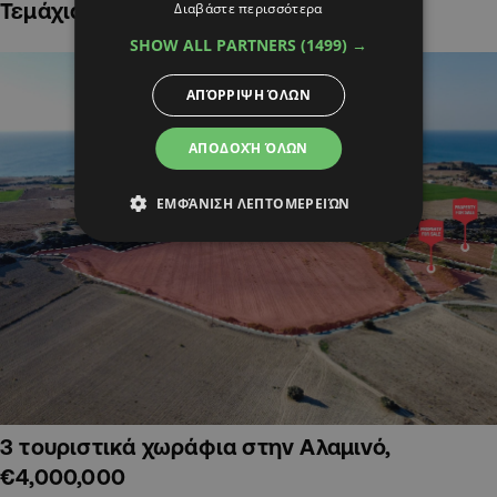
Τεμάχια Γης σε Οικιστικές Περιοχές
Διαβάστε περισσότερα
SHOW ALL PARTNERS
(1499) →
ΑΠΌΡΡΙΨΗ ΌΛΩΝ
ΑΠΟΔΟΧΉ ΌΛΩΝ
ΕΜΦΆΝΙΣΗ ΛΕΠΤΟΜΕΡΕΙΏΝ
3 τουριστικά χωράφια στην Αλαμινό,
€4,000,000