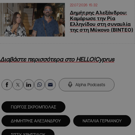
22.07.2026 15:32
Δημήτρης Αλεξάνδρου:
Καμάρωσε την Ρία
Ελληνίδου στη συναυλία
της στη Μύκονο (ΒΙΝΤΕΟ)
Διαβάστε περισσότερα στο HELLO!Cyprus
Alpha Podcasts
ΓΙΩΡΓΟΣ ΣΚΡΟΜΠΟΛΑΣ
ΔΗΜΗΤΡΗΣ ΑΛΕΞΑΝΔΡΟΥ
ΝΑΤΑΛΙΑ ΓΕΡΜΑΝΟΥ
ΣΙΣΣΥ ΧΡΗΣΤΙΔΟΥ