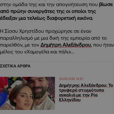
στην ομάδα της και την απογοήτευση που
βίωσε
από πρώην συνεργάτες της οι οποίοι της
έδειξαν μια τελείως διαφορετική εικόνα
.
Η Σίσσυ Χρηστίδου προχώρησε σε έναν
παραλληλισμό με μια δική της εμπειρία από το
παρελθόν, με τον
Δημήτρη Αλεξάνδρου
, που ήταν
μέλος του «Χαμογέλα και πάλι»…
ΣΧΕΤΙΚΑ ΑΡΘΡΑ
04.08.2026 14:57
Δημήτρης Αλεξάνδρου: To
τρυφερό στιγμιότυπο
αγκαλιά με την Ρία
Ελληνίδου