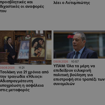
προσβλητικές και
λέει ο Λετυμπιώτης
διχαστικές οι αναφορές
του
10:57
09.08.2026
ΥΠΑΜ: Όλα τα μέρη να
11:21
09.08.2026
επιδείξουν ειλικρινή
Τσολάκη για 21 χρόνια από
πολιτική βούληση για
την τραγωδία «Ήλιος»:
επιστροφή στο τραπέζι των
Αδιαπραγμάτευτη
συνομιλιών
υποχρέωση η ασφάλεια
στις μεταφορές