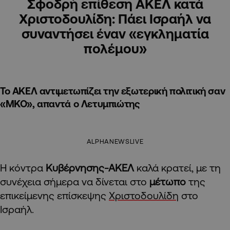
Σφοδρή επίθεση ΑΚΕΛ κατά
Χριστοδουλίδη: Πάει Ισραήλ να
συναντήσει έναν «εγκληματία
πολέμου»
Το ΑΚΕΛ αντιμετωπίζει την εξωτερική πολιτική σαν
«ΜΚΟ», απαντά ο Λετυμπιώτης
ALPHANEWSLIVE
Η κόντρα
Κυβέρνησης-ΑΚΕΛ
καλά κρατεί, με τη
συνέχεια σήμερα να δίνεται στο
μέτωπο
της
επικείμενης επίσκεψης
Χριστοδουλίδη
στο
Ισραήλ.