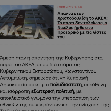
09.08.2026 09:56
Απαντά στον
Χριστοδουλίδη το ΑΚΕΛ:
Το πάρτι δεν τελείωσε, ο
Νικόλας ήρθε στο
Προεδρικό με τις λίστες
του
Άμεση ήταν η απάντηση της Κυβέρνησης στα
πυρά του ΑΚΕΛ, όπου διά στόματος
Κυβερνητικού Εκπροσώπου, Κωνσταντίνου
Λετυμπιώτη, σημείωσε ότι «η Κυπριακή
Δημοκρατία ασκεί μια
πολυδιάστατη
, υπεύθυνη
και ισόρροπη
εξωτερική πολιτική
, με
αποκλειστικό γνώμονα την υπεράσπιση των
εθνικών της συμφερόντων και την ενίσχυση της