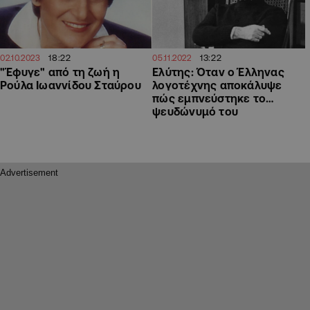
18:22
13:22
02.10.2023
05.11.2022
"Έφυγε" από τη ζωή η
Ελύτης: Όταν ο Έλληνας
Ρούλα Ιωαννίδου Σταύρου
λογοτέχνης αποκάλυψε
πώς εμπνεύστηκε το…
ψευδώνυμό του