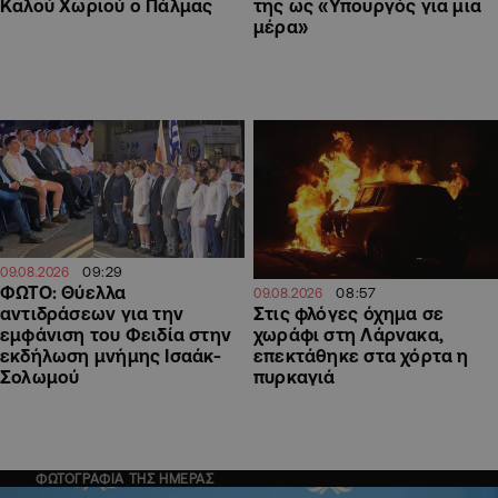
Καλού Χωριού ο Πάλμας
της ως «Υπουργός για μια
μέρα»
09:29
09.08.2026
ΦΩΤΟ: Θύελλα
08:57
09.08.2026
αντιδράσεων για την
Στις φλόγες όχημα σε
εμφάνιση του Φειδία στην
χωράφι στη Λάρνακα,
εκδήλωση μνήμης Ισαάκ-
επεκτάθηκε στα χόρτα η
Σολωμού
πυρκαγιά
ΦΩΤΟΓΡΑΦΙΑ ΤΗΣ ΗΜΕΡΑΣ