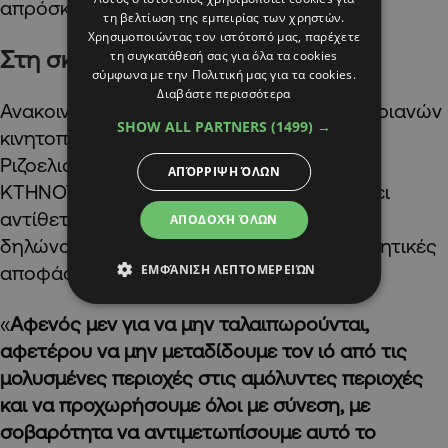
απρόσκοπτης συνέχισης των εξαγωγών.
τη βελτίωση της εμπειρίας των χρηστών.
Χρησιμοποιώντας τον ιστότοπό μας, παρέχετε
Στη σκιά δυναμικών μέτρων
τη συγκατάθεσή σας για όλα τα cookies
σύμφωνα με την Πολιτική μας για τα cookies.
Διαβάστε περισσότερα
Ανακοινώσεις που έγιναν στη σκιά των αυριανών
SHOW ALL PARTNERS
(1499) →
κινητοποιήσεων στον κυκλικό κόμβο της
Ριζοελιάς, της ομάδας “Η ΦΩΝΗ ΤΩΝ
ΑΠΌΡΡΙΨΗ ΌΛΩΝ
ΚΤΗΝΟΤΡΟΦΩΝ”, διαμαρτυρία που βρίσκει
αντίθετες τις αγροτικές οργανώσεις που
ΑΠΟΔΟΧΉ ΌΛΩΝ
δηλώνουν ικανοποιημένες από τις κυβερνητικές
ΕΜΦΆΝΙΣΗ ΛΕΠΤΟΜΕΡΕΙΏΝ
αποφάσεις.
«
Αφενός μεν για να μην ταλαιπωρούνται,
αφετέρου να μην μεταδίδουμε τον ιό από τις
μολυσμένες περιοχές στις αμόλυντες περιοχές
και να προχωρήσουμε όλοι με σύνεση, με
σοβαρότητα να αντιμετωπίσουμε αυτό το