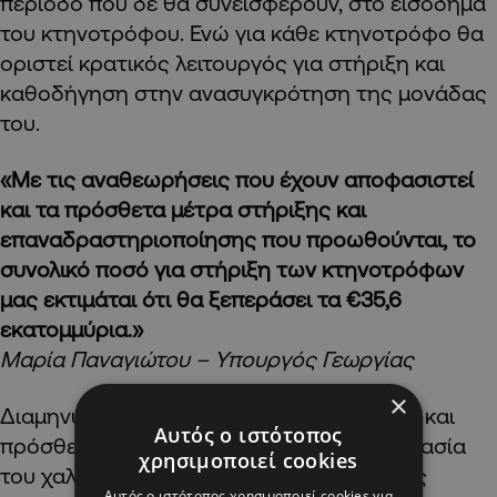
περίοδο που δε θα συνεισφέρουν, στο εισόδημα
του κτηνοτρόφου. Ενώ για κάθε κτηνοτρόφο θα
οριστεί κρατικός λειτουργός για στήριξη και
καθοδήγηση στην ανασυγκρότηση της μονάδας
του.
«Με τις αναθεωρήσεις που έχουν αποφασιστεί
και τα πρόσθετα μέτρα στήριξης και
επαναδραστηριοποίησης που προωθούνται, το
συνολικό ποσό για στήριξη των κτηνοτρόφων
μας εκτιμάται ότι θα ξεπεράσει τα €35,6
εκατομμύρια.»
Μαρία Παναγιώτου – Υπουργός Γεωργίας
×
Διαμηνύοντας πως η Κυβέρνηση εξετάζει και
Αυτός ο ιστότοπος
πρόσθετα μέτρα που αφορούν την προστασία
χρησιμοποιεί cookies
του χαλουμιού ΠΟΠ και τη διασφάλιση της
Αυτός ο ιστότοπος χρησιμοποιεί cookies για