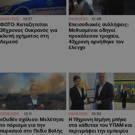
13:27
12:48
09.08.2026
09.08.2026
ΦΩΤΟ: Καταζητείται
Επεισοδιακές συλλήψεις:
36χρονος Ουκρανός για
Μεθυσμένοι οδηγοί
κλοπή οχήματος στη
προκάλεσαν τροχαία,
Λεμεσό
43χρονη αρνήθηκε τον
έλεγχο
12:11
10:50
09.08.2026
09.08.2026
«Ουδέν σχόλιο»: Μελέτησε
Η 19χρονη Ισμήνη μπήκε
το πόρισμα για την
στα «άδυτα» του ΥΠΑΜ και
πυρκαγιά στο Πεδίο Βολής
περιγράφει την εμπειρία