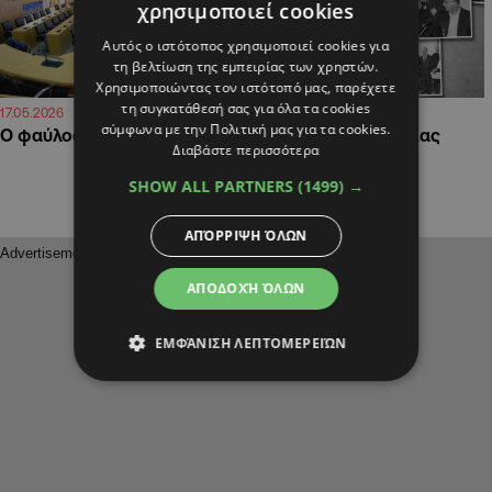
χρησιμοποιεί cookies
Αυτός ο ιστότοπος χρησιμοποιεί cookies για
τη βελτίωση της εμπειρίας των χρηστών.
Χρησιμοποιώντας τον ιστότοπό μας, παρέχετε
τη συγκατάθεσή σας για όλα τα cookies
07:59
07:59
17.05.2026
17.05.2026
σύμφωνα με την Πολιτική μας για τα cookies.
Ο φαύλος κύκλος μας
To ΔΗΚΟ, ενώπιον μιας
Διαβάστε περισσότερα
μάχης επιβίωσης
SHOW ALL PARTNERS
(1499) →
ΑΠΌΡΡΙΨΗ ΌΛΩΝ
ΑΠΟΔΟΧΉ ΌΛΩΝ
ΕΜΦΆΝΙΣΗ ΛΕΠΤΟΜΕΡΕΙΏΝ