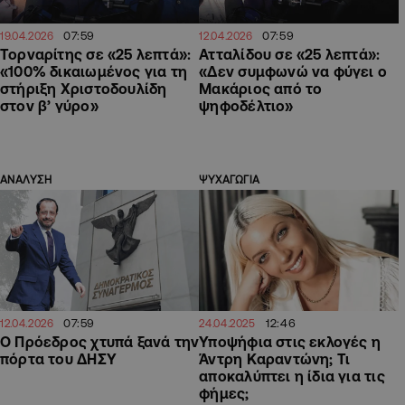
07:59
07:59
19.04.2026
12.04.2026
Τορναρίτης σε «25 λεπτά»:
Ατταλίδου σε «25 λεπτά»:
«100% δικαιωμένος για τη
«Δεν συμφωνώ να φύγει ο
στήριξη Χριστοδουλίδη
Μακάριος από το
στον β’ γύρο»
ψηφοδέλτιο»
ΑΝΑΛΥΣΗ
ΨΥΧΑΓΩΓΙΑ
07:59
12:46
12.04.2026
24.04.2025
Ο Πρόεδρος χτυπά ξανά την
Υποψήφια στις εκλογές η
πόρτα του ΔΗΣΥ
Άντρη Καραντώνη; Τι
αποκαλύπτει η ίδια για τις
φήμες;