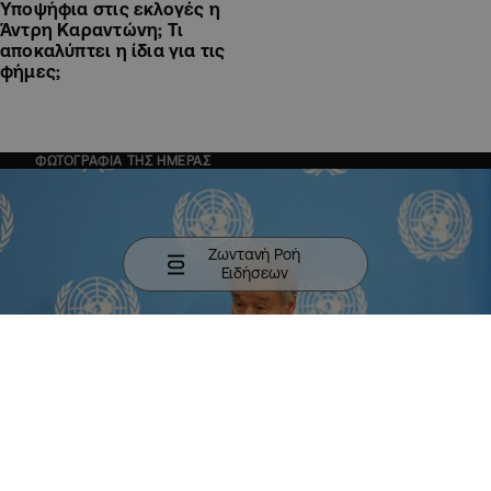
Υποψήφια στις εκλογές η
Άντρη Καραντώνη; Τι
αποκαλύπτει η ίδια για τις
φήμες;
ΦΩΤΟΓΡΑΦΙΑ ΤΗΣ ΗΜΕΡΑΣ
Ζωντανή Ροή
Ειδήσεων