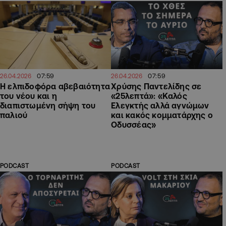
07:59
07:59
26.04.2026
26.04.2026
Η ελπιδοφόρα αβεβαιότητα
Χρύσης Παντελίδης σε
του νέου και η
«25λεπτά»: «Καλός
διαπιστωμένη σήψη του
Ελεγκτής αλλά αγνώμων
παλιού
και κακός κομματάρχης ο
Οδυσσέας»
PODCAST
PODCAST