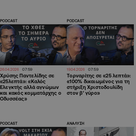
PODCAST
PODCAST
07:59
07:59
26.04.2026
19.04.2026
Χρύσης Παντελίδης σε
Τορναρίτης σε «25 λεπτά»:
«25λεπτά»: «Καλός
«100% δικαιωμένος για τη
Ελεγκτής αλλά αγνώμων
στήριξη Χριστοδουλίδη
και κακός κομματάρχης ο
στον β’ γύρο»
Οδυσσέας»
PODCAST
ΑΝΑΛΥΣΗ