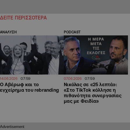
ΔΕΙΤΕ ΠΕΡΙΣΣΟΤΕΡΑ
ΑΝΑΛΥΣΗ
PODCAST
07:59
07:59
14.06.2026
07.06.2026
Ο Αβέρωφ και το
Νικόλας σε «25 λεπτά»:
εγχείρημα του rebranding
«Στο TikTok κόλλησε η
πιθανότητα συνεργασίας
μας με Φειδία»