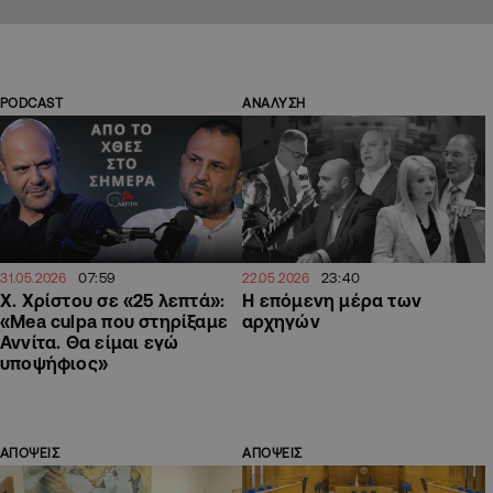
PODCAST
ΑΝΑΛΥΣΗ
07:59
23:40
31.05.2026
22.05.2026
Χ. Χρίστου σε «25 λεπτά»:
Η επόμενη μέρα των
«Mea culpa που στηρίξαμε
αρχηγών
Αννίτα. Θα είμαι εγώ
υποψήφιος»
ΑΠΟΨΕΙΣ
ΑΠΟΨΕΙΣ