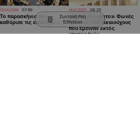
07:59
08:23
12.04.2026
14.01.2025
Το παρασκήνιο που
«Είναι αδιανόητο»: Φωνές
Ζωντανή Ροή
Ειδήσεων
καθόρισε τις εκποιήσεις
για τους 348 δικαιούχους
που έμειναν εκτός
υποτροφιών
ΠΟΛΙΤΙΚΗ
ΠΟΛΙΤΙΚΗ
07:06
07:15
18.12.2024
12.12.2024
Προς ψήφιση ο κρατικός
Πάνω από 100 νομοσχέδια
προϋπολογισμός με πέραν
προς ψήφιση στη τελευταία
των 80 τροπολογιών
Ολομέλεια