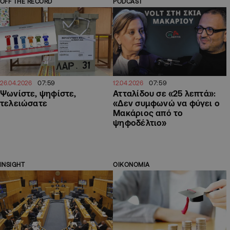
OFF THE RECORD
PODCAST
07:59
07:59
26.04.2026
12.04.2026
Ψωνίστε, ψηφίστε,
Ατταλίδου σε «25 λεπτά»:
τελειώσατε
«Δεν συμφωνώ να φύγει ο
Μακάριος από το
ψηφοδέλτιο»
INSIGHT
ΟΙΚΟΝΟΜΙΑ