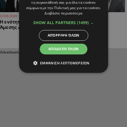
τη συγκατάθεσή σας για όλα τα cookies
σύμφωνα με την Πολιτική μας για τα cookies.
Διαβάστε περισσότερα
07:59
07:59
07.06.2026
31.05.2026
Η ενότητα ζητούμενο της
Το θολό μήνυμα της
SHOW ALL PARTNERS
(1499) →
Άμεσης Δημοκρατίας
ασαφούς ηγεσίας
ΑΠΌΡΡΙΨΗ ΌΛΩΝ
ΑΠΟΔΟΧΉ ΌΛΩΝ
ΕΜΦΆΝΙΣΗ ΛΕΠΤΟΜΕΡΕΙΏΝ